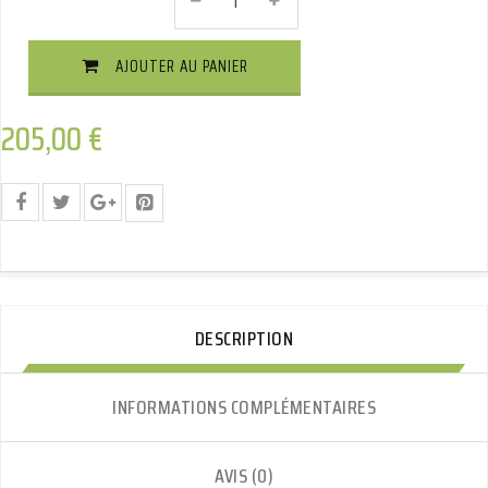
Attelage
Boisnier
Col
AJOUTER AU PANIER
De
Cygne
Démontable
205,00
€
Avec
Outils
Quantité
DESCRIPTION
INFORMATIONS COMPLÉMENTAIRES
AVIS (0)