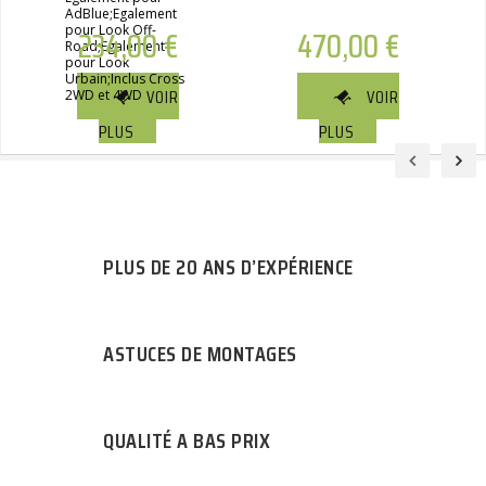
AdBlue;Egalement
pour Look Off-
234,00
€
470,00
€
Road;Egalement
pour Look
Urbain;Inclus Cross
VOIR
VOIR
2WD et 4WD
PLUS
PLUS
PLUS DE 20 ANS D’EXPÉRIENCE
ASTUCES DE MONTAGES
QUALITÉ A BAS PRIX