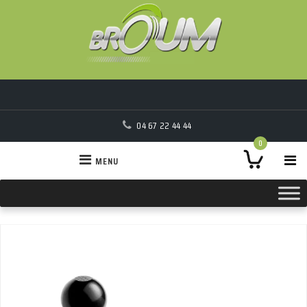
04 67 22 44 44
0
MENU