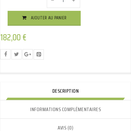
Attelage
Col
De
AJOUTER AU PANIER
Cygne
Démontable
Avec
182,00
€
Outils
Quantité
DESCRIPTION
INFORMATIONS COMPLÉMENTAIRES
AVIS (0)