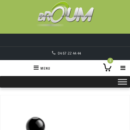
04 67 22 44 44
0
MENU