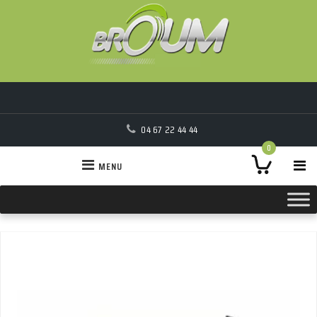
04 67 22 44 44
0
MENU