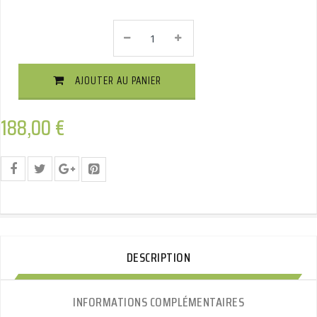
ARAGON
Attelage
Standard
Quantité
AJOUTER AU PANIER
188,00
€
DESCRIPTION
INFORMATIONS COMPLÉMENTAIRES