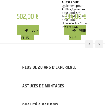
AUSSI POUR :
Egalement pour
AdBlue;Egalement
502,00
€
pour Look Off-
234,00
€
Road;Egalement
pour Look
Urbain;Inclus Cross
2WD et 4WD
VOIR
VOIR
PLUS
PLUS
PLUS DE 20 ANS D’EXPÉRIENCE
ASTUCES DE MONTAGES
QUALITÉ A BAS PRIX