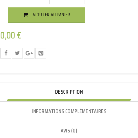
Démontable
Sans
AJOUTER AU PANIER
Outils
Vertical
Quantité
0,00
€
DESCRIPTION
INFORMATIONS COMPLÉMENTAIRES
AVIS (0)