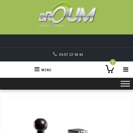
04 67 22 44 44
0
MENU