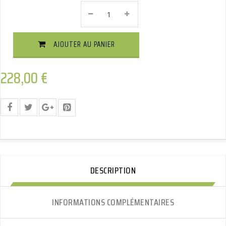
ARAGON
Attelage
Démontable
Sans
AJOUTER AU PANIER
Outils
Horizontal
Quantité
228,00
€
DESCRIPTION
INFORMATIONS COMPLÉMENTAIRES