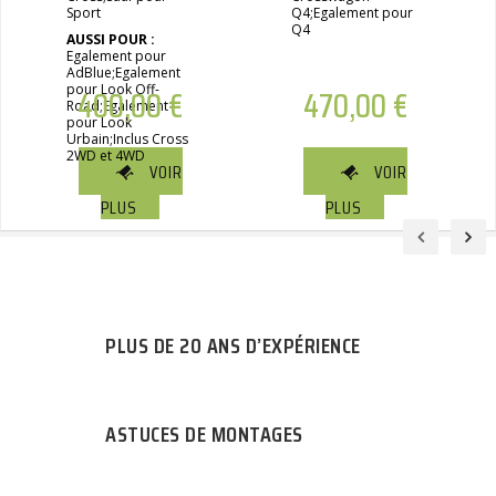
Sport
Q4;Egalement pour
Q4
AUSSI POUR :
Egalement pour
AdBlue;Egalement
pour Look Off-
400,00
€
470,00
€
Road;Egalement
pour Look
Urbain;Inclus Cross
2WD et 4WD
VOIR
VOIR
PLUS
PLUS
PLUS DE 20 ANS D’EXPÉRIENCE
ASTUCES DE MONTAGES