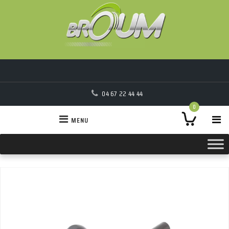
04 67 22 44 44
0
MENU