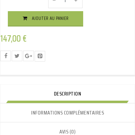
Attelage
Col
De
AJOUTER AU PANIER
Cygne
Démontable
Avec
147,00
€
Outils
Quantité
DESCRIPTION
INFORMATIONS COMPLÉMENTAIRES
AVIS (0)