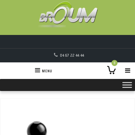
04 67 22 44 44
0
MENU