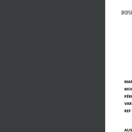
BOIS
MAR
MOD
PÉR
VAR
REF 
AUS