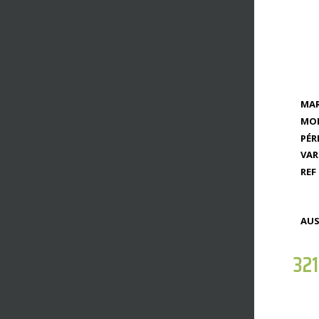
MAR
MOD
PÉR
VAR
REF 
AUS
32