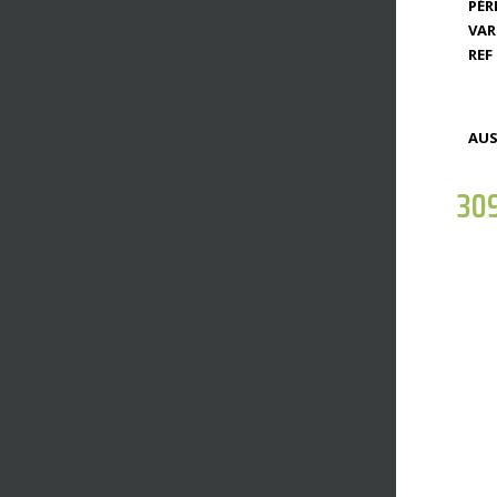
PÉR
VAR
REF 
AUS
30