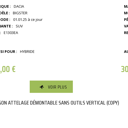
QUE :
DACIA
M
M
ÈLE :
BIGSTER
PÉ
IODE :
01.01.25 à ce jour
V
IANTE :
SUV
RE
:
E1303EA
SI POUR :
HYBRIDE
A
5,00
€
3
VOIR PLUS
ON ATTELAGE DÉMONTABLE SANS OUTILS VERTICAL (COPY)