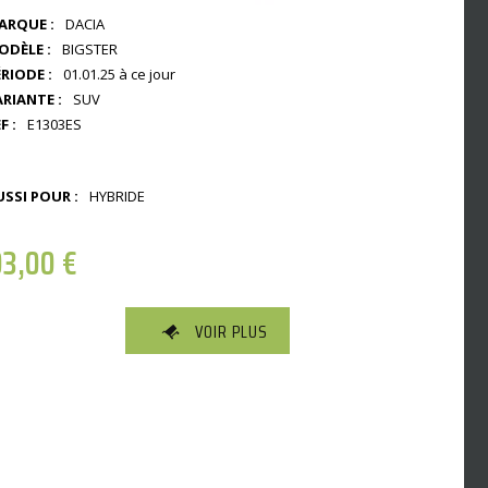
ARQUE :
DACIA
ODÈLE :
BIGSTER
RIODE :
01.01.25 à ce jour
ARIANTE :
SUV
F :
E1303ES
USSI POUR :
HYBRIDE
03,00
€
VOIR PLUS