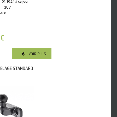
01.10.24 à ce jour
:
SUV
6100
0
€
VOIR PLUS
TELAGE STANDARD