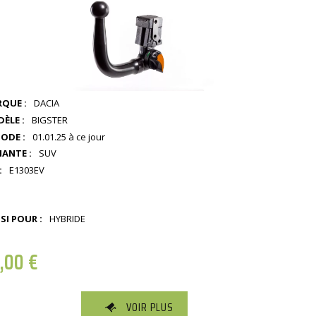
QUE :
DACIA
ÈLE :
BIGSTER
IODE :
01.01.25 à ce jour
IANTE :
SUV
:
E1303EV
SI POUR :
HYBRIDE
1,00
€
VOIR PLUS