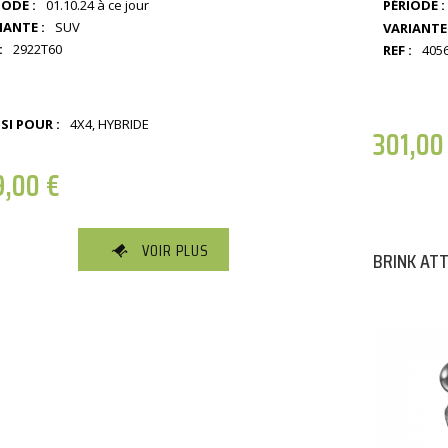
IODE :
01.10.24 à ce jour
PÉRIODE :
IANTE :
SUV
VARIANTE 
:
2922T60
REF :
405
SI POUR :
4X4, HYBRIDE
301,0
9,00
€
VOIR PLUS
BRINK AT