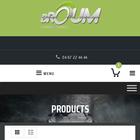
04 67 22 44 44
0
MENU
PRODUCTS