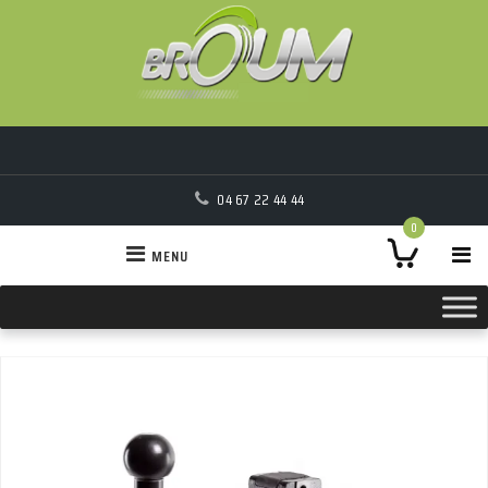
04 67 22 44 44
0
MENU