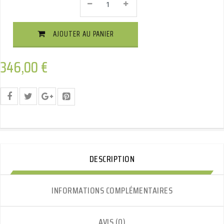
Attelage
Démontable
Sans
AJOUTER AU PANIER
Outils
Vertical
Quantité
346,00
€
DESCRIPTION
INFORMATIONS COMPLÉMENTAIRES
AVIS (0)