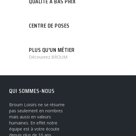
QUALITÉ A BAS PRIX
CENTRE DE POSES
PLUS QU'UN MÉTIER
Découvrez BROUM
QUI SOMMES-NOUS
Broum Loisirs ne se résume
pas seulement en nombres
mais aussi en valeurs
humaines. En effet notre
équipe est à votre écoute
depuis plus de 10 ans.