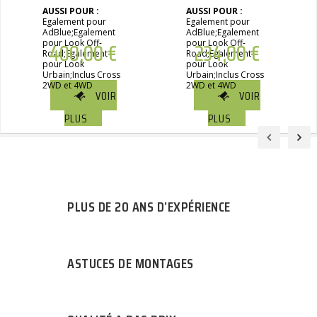
AUSSI POUR :
AUSSI POUR :
Egalement pour
Egalement pour
AdBlue;Egalement
AdBlue;Egalement
pour Look Off-
400,00
€
pour Look Off-
234,00
€
Road;Egalement
Road;Egalement
pour Look
pour Look
Urbain;Inclus Cross
Urbain;Inclus Cross
2WD et 4WD
2WD et 4WD
VOIR
VOIR
PLUS
PLUS
PLUS DE 20 ANS D’EXPÉRIENCE
ASTUCES DE MONTAGES