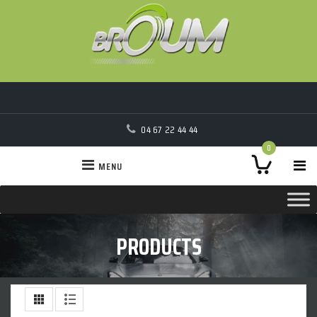
04 67 22 44 44
0
MENU
PRODUCTS