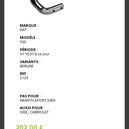
MARQUE :
FIAT
MODÈLE :
500
PÉRIODE :
01.10.07 à ce jour
VARIANTE :
BERLINE
REF :
2129
PAS POUR :
ABARTH,SPORT,500S
AUSSI POUR :
500C, CABRIOLET
203,00
€