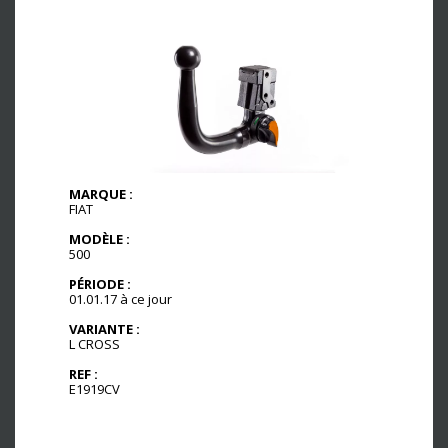
MARQUE :
FIAT
MODÈLE :
500
PÉRIODE :
01.01.17 à ce jour
VARIANTE :
L CROSS
REF :
E1919CV