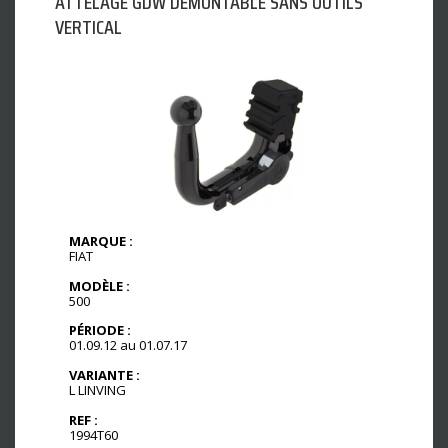
ATTELAGE GDW DÉMONTABLE SANS OUTILS
VERTICAL
MARQUE :
FIAT
MODÈLE :
500
PÉRIODE :
01.09.12 au 01.07.17
VARIANTE :
L LINVING
REF :
1994T60