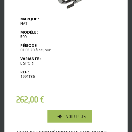
MARQUE :
FIAT
MODÈLE :
500
PÉRIODE :
01.03.20 à ce jour
VARIANTE :
L SPORT
REF :
1991T36
262,00
€
VOIR PLUS