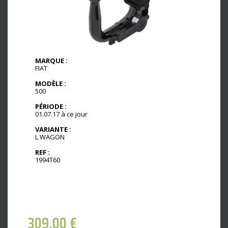
MARQUE :
FIAT
MODÈLE :
500
PÉRIODE :
01.07.17 à ce jour
VARIANTE :
L WAGON
REF :
1994T60
309,00
€