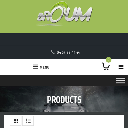
04 67 22 44 44
0
MENU
PRODUCTS