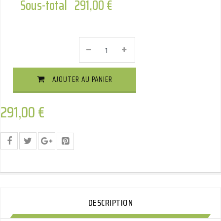
Sous-total
291,00 €
BRINK
Attelage
Démontable
Sans
AJOUTER AU PANIER
Outils
Diagonal
Quantité
291,00
€
DESCRIPTION