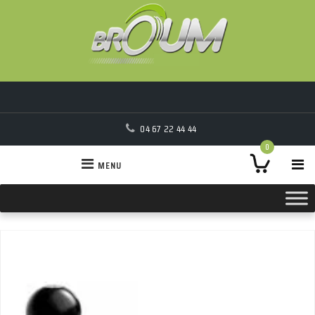
04 67 22 44 44
0
MENU