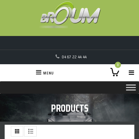
04 67 22 44 44
0
MENU
PRODUCTS