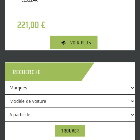
E2522AA
221,00
€
VOIR PLUS
RECHERCHE
TROUVER