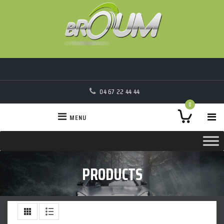
04 67 22 44 44
0
MENU
PRODUCTS