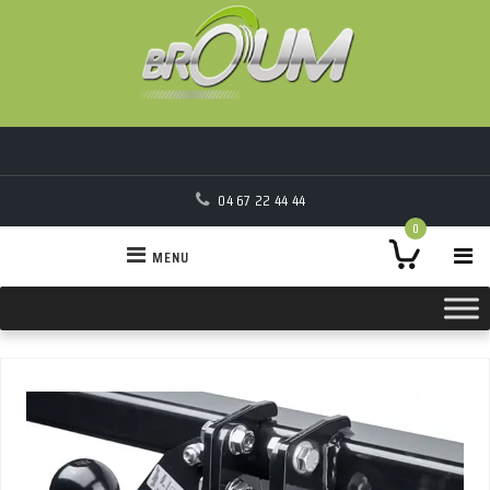
04 67 22 44 44
0
MENU