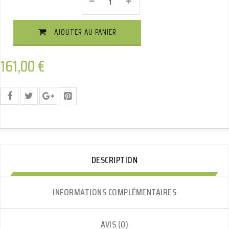
Attelage
Col
De
AJOUTER AU PANIER
Cygne
Démontable
Avec
161,00
€
Outils
Quantité
DESCRIPTION
INFORMATIONS COMPLÉMENTAIRES
AVIS (0)