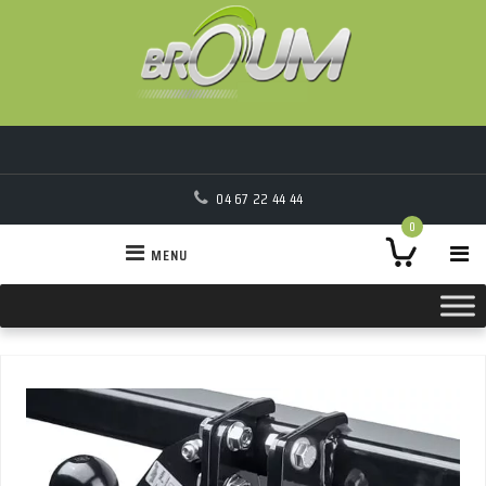
04 67 22 44 44
0
MENU