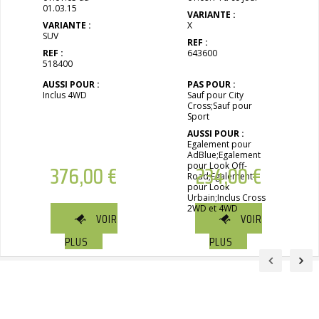
01.03.15
VARIANTE :
VARIANTE :
X
SUV
REF :
REF :
643600
518400
AUSSI POUR :
PAS POUR :
Inclus 4WD
Sauf pour City
Cross;Sauf pour
Sport
AUSSI POUR :
Egalement pour
AdBlue;Egalement
376,00
€
pour Look Off-
234,00
€
Road;Egalement
pour Look
Urbain;Inclus Cross
2WD et 4WD
VOIR
VOIR
PLUS
PLUS