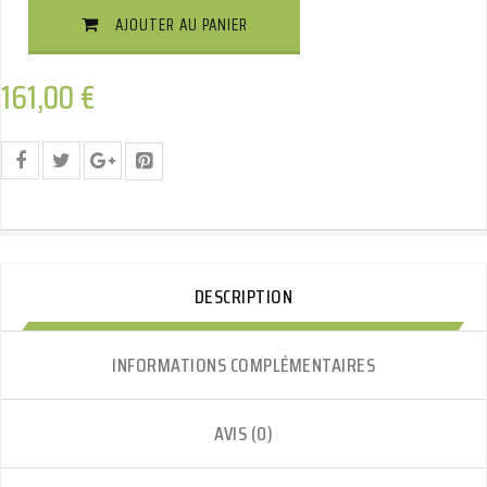
De
AJOUTER AU PANIER
Cygne
Démontable
Avec
161,00
€
Outils
Quantité
DESCRIPTION
INFORMATIONS COMPLÉMENTAIRES
AVIS (0)