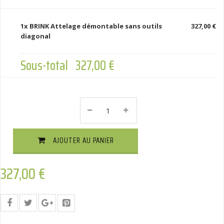
1x
BRINK Attelage démontable sans outils
327,00 €
diagonal
Sous-total
327,00 €
BRINK
Attelage
Démontable
Sans
AJOUTER AU PANIER
Outils
Diagonal
Quantité
327,00
€