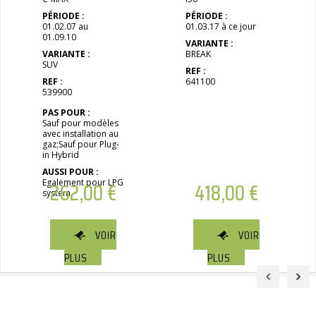
PÉRIODE :
PÉRIODE :
01.02.07 au
01.03.17 à ce jour
01.09.10
VARIANTE :
VARIANTE :
BREAK
SUV
REF :
REF :
641100
539900
PAS POUR :
Sauf pour modèles
avec installation au
gaz;Sauf pour Plug-
in Hybrid
AUSSI POUR :
Egalement pour LPG
262,00
€
418,00
€
system
VOIR
VOIR
PLUS
PLUS