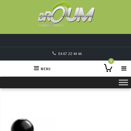
04 67 22 44 44
0
MENU