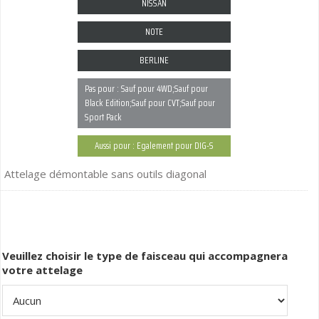
NISSAN
NOTE
BERLINE
Pas pour : Sauf pour 4WD;Sauf pour
Black Edition;Sauf pour CVT;Sauf pour
Sport Pack
Aussi pour : Egalement pour DIG-S
Attelage démontable sans outils diagonal
Veuillez choisir le type de faisceau qui accompagnera
votre attelage