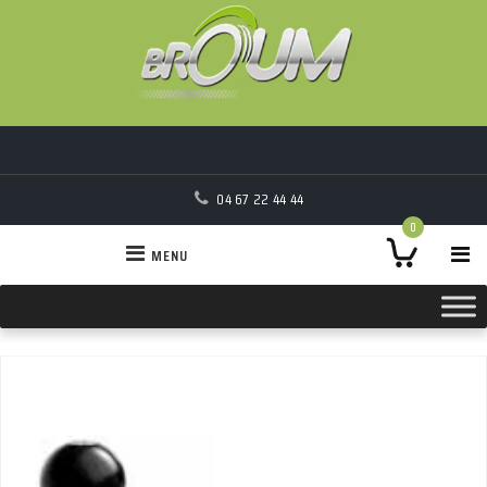
04 67 22 44 44
0
MENU