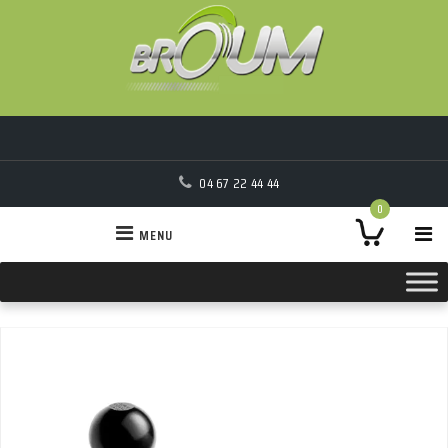
04 67 22 44 44
0
MENU