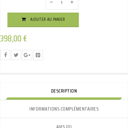
Attelage
Démontable
Sans
AJOUTER AU PANIER
Outils
Vertical
Quantité
398,00
€
DESCRIPTION
INFORMATIONS COMPLÉMENTAIRES
AVIS (0)