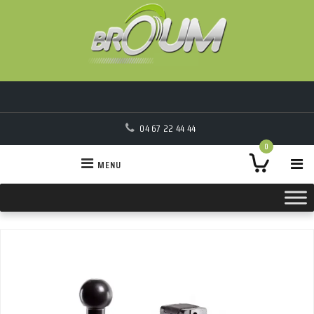
04 67 22 44 44
0
MENU