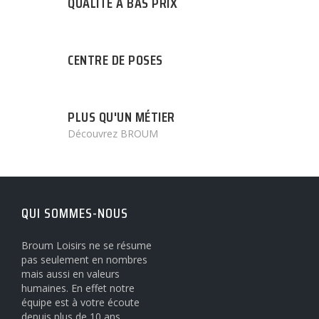
QUALITÉ A BAS PRIX
CENTRE DE POSES
PLUS QU'UN MÉTIER
Découvrez BROUM
QUI SOMMES-NOUS
Broum Loisirs ne se résume
pas seulement en nombres
mais aussi en valeurs
humaines. En effet notre
équipe est à votre écoute
depuis plus de 10 ans.