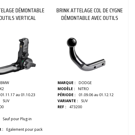
TELAGE DÉMONTABLE
BRINK ATTELAGE COL DE CYGNE
OUTILS VERTICAL
DÉMONTABLE AVEC OUTILS
BMW
MARQUE :
DODGE
X2
MODÈLE :
NITRO
01.11.17 au 01.10.23
PÉRIODE :
01.09.06 au 01.12.12
SUV
VARIANTE :
SUV
00
REF :
473200
Sauf pour Plug-in
 :
Egalement pour pack