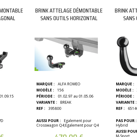
ÉMONTABLE
BRINK ATTELAGE DÉMONTABLE
BRINK AT
AGONAL
SANS OUTILS HORIZONTAL
SANS 
MARQUE :
ALFA ROMEO
MARQUE :
MODÈLE :
156
MODÈLE :
01.09.15
PÉRIODE :
01.02.97 au 01.05.06
PÉRIODE :
VARIANTE :
BREAK
VARIANTE :
REF :
395800
REF :
6514
WD
AUSSI POUR :
Egalement pour
PAS POUR :
Crosswagon Q4;Egalement pour Q4
Hybrid
AUSSI POUR
M-Sport