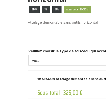
BMW
X2
SUV
Aussi pour : PACK M
Attelage démontable sans outils horizontal
Veuillez choisir le type de faisceau qui ac
1x
ARAGON Attelage démontable sans outil
Sous-total
325,00 €