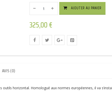
ARAGON
AJOUTER AU PANIER
Attelage
Démontable
325,00
Sans
€
Outils
Horizontal
Quantité
AVIS (0)
 outils horizontal. Homologué aux normes européennes, il va s’install