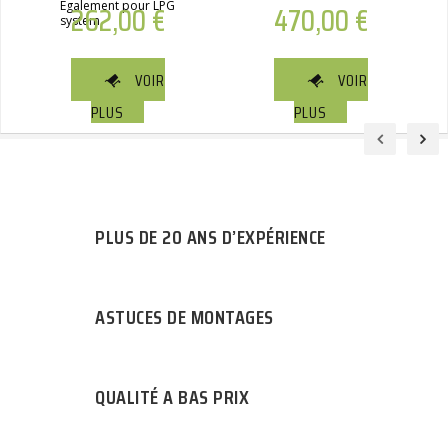
Egalement pour LPG
262,00
€
470,00
€
system
VOIR
VOIR
PLUS
PLUS
PLUS DE 20 ANS D’EXPÉRIENCE
ASTUCES DE MONTAGES
QUALITÉ A BAS PRIX