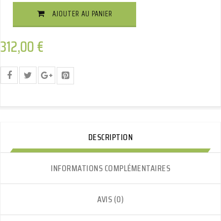
Sans
AJOUTER AU PANIER
Outils
Horizontal
Quantité
312,00
€
DESCRIPTION
INFORMATIONS COMPLÉMENTAIRES
AVIS (0)