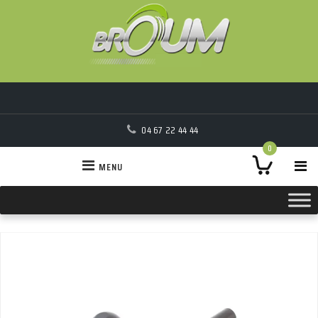
04 67 22 44 44
0
MENU