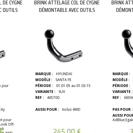
L DE CYGNE
BRINK ATTELAGE COL DE CYGNE
BRINK AT
 OUTILS
DÉMONTABLE AVEC OUTILS
DÉMONT
MARQUE :
HYUNDAI
MARQUE :
MODÈLE :
SANTA FE
MODÈLE :
e jour
PÉRIODE :
01.01.05 au 01.03.15
PÉRIODE :
VARIANTE :
SUV
VARIANTE :
REF :
465700
REF :
6656
ity
AUSSI POUR :
Inclus 4WD
PAS POUR :
AUSSI POUR
nt pour
AdBlue;Egal
ook Off-
€
245,00
€
ook