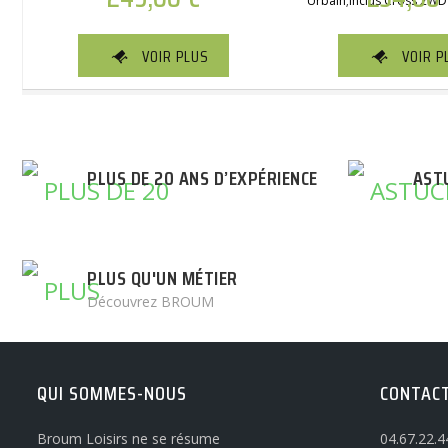
Urbain;Inclus Cross 2W
VOIR PLUS
VOIR P
PLUS DE 20 ANS D’EXPÉRIENCE
AST
PLUS QU'UN MÉTIER
Découvrez BROUM
QUI SOMMES-NOUS
CONTAC
Broum Loisirs ne se résume
04.67.22.4