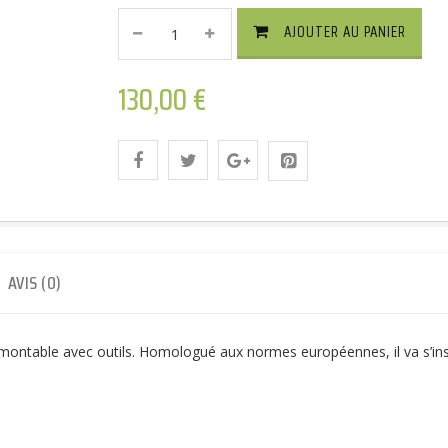
ARAGON
AJOUTER AU PANIER
Attelage
Col
130,00
De
€
Cygne
Démontable
Avec
Outils
Quantité
AVIS (0)
montable avec outils. Homologué aux normes européennes, il va s’insta