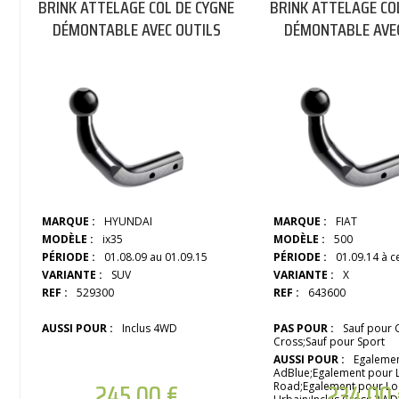
BRINK ATTELAGE COL DE CYGNE
BRINK ATTELAGE CO
DÉMONTABLE AVEC OUTILS
DÉMONTABLE AVEC
MARQUE :
HYUNDAI
MARQUE :
FIAT
MODÈLE :
ix35
MODÈLE :
500
PÉRIODE :
01.08.09 au 01.09.15
PÉRIODE :
01.09.14 à c
VARIANTE :
SUV
VARIANTE :
X
REF :
529300
REF :
643600
AUSSI POUR :
Inclus 4WD
PAS POUR :
Sauf pour C
Cross;Sauf pour Sport
AUSSI POUR :
Egaleme
AdBlue;Egalement pour L
245,00
€
234,00
Road;Egalement pour L