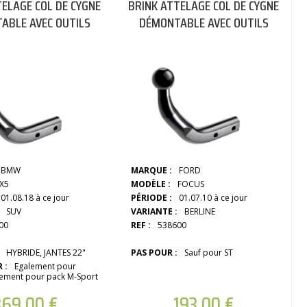
TELAGE COL DE CYGNE
BRINK ATTELAGE COL DE CYGNE
ABLE AVEC OUTILS
DÉMONTABLE AVEC OUTILS
BMW
MARQUE :
FORD
X5
MODÈLE :
FOCUS
01.08.18 à ce jour
PÉRIODE :
01.07.10 à ce jour
SUV
VARIANTE :
BERLINE
00
REF :
538600
HYBRIDE, JANTES 22"
PAS POUR :
Sauf pour ST
 :
Egalement pour
ement pour pack M-Sport
369,00
€
193,00
€