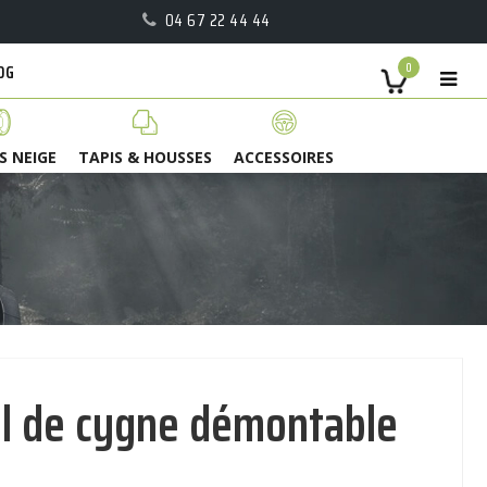
04 67 22 44 44
OG
0
S NEIGE
TAPIS & HOUSSES
ACCESSOIRES
l de cygne démontable