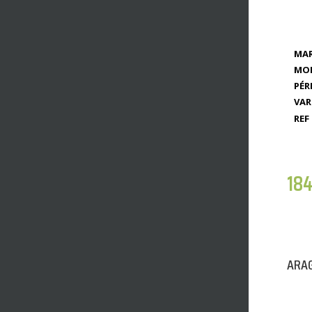
MAR
MOD
PÉR
VAR
REF 
18
ARAG