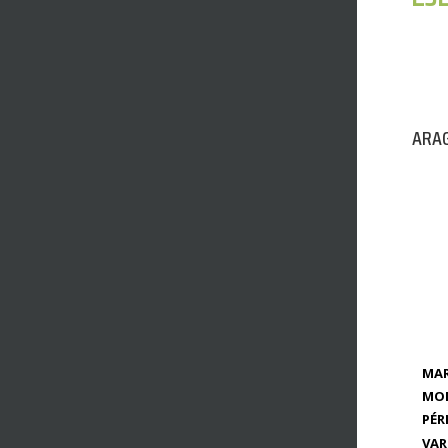
ARAG
MAR
MOD
PÉR
VAR