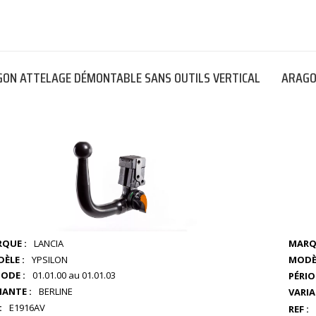
ON ATTELAGE DÉMONTABLE SANS OUTILS VERTICAL
ARAGO
QUE :
LANCIA
MARQ
ÈLE :
YPSILON
MODÈL
IODE :
01.01.00 au 01.01.03
PÉRIO
IANTE :
BERLINE
VARIA
:
E1916AV
REF :