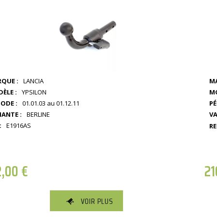
QUE :
LANCIA
MA
ÈLE :
YPSILON
MO
IODE :
01.01.03 au 01.12.11
PÉ
IANTE :
BERLINE
VA
:
E1916AS
RE
2,00
€
21
VOIR PLUS