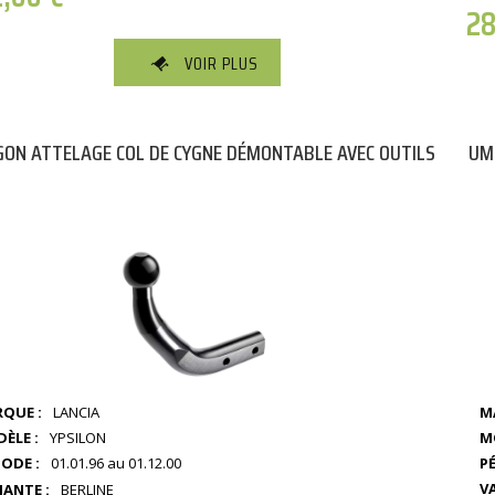
2
VOIR PLUS
ON ATTELAGE COL DE CYGNE DÉMONTABLE AVEC OUTILS
UM
QUE :
LANCIA
M
M
ÈLE :
YPSILON
PÉ
IODE :
01.01.96 au 01.12.00
V
IANTE :
BERLINE