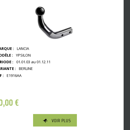
RQUE :
LANCIA
DÈLE :
YPSILON
RIODE :
01.01.03 au 01.12.11
RIANTE :
BERLINE
F :
E1916AA
0,00
€
VOIR PLUS