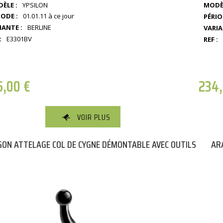
ÈLE :
YPSILON
MODÈL
IODE :
01.01.11 à ce jour
PÉRIO
IANTE :
BERLINE
VARIA
:
E3301BV
REF :
6,00
€
234
VOIR PLUS
ON ATTELAGE COL DE CYGNE DÉMONTABLE AVEC OUTILS
AR