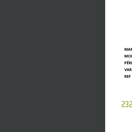
MAR
MOD
PÉR
VAR
REF 
23