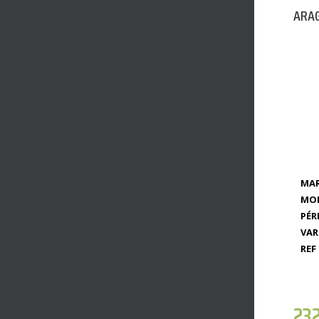
ARAG
MAR
MOD
PÉR
VAR
REF 
23