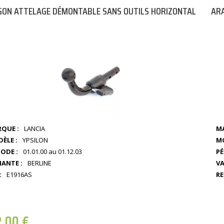
ON ATTELAGE DÉMONTABLE SANS OUTILS HORIZONTAL
AR
QUE :
LANCIA
MA
ÈLE :
YPSILON
MO
IODE :
01.01.00 au 01.12.03
PÉ
IANTE :
BERLINE
VA
:
E1916AS
RE
2,00
€