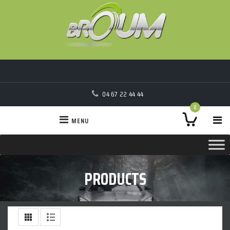
04 67 22 44 44
0
MENU
PRODUCTS