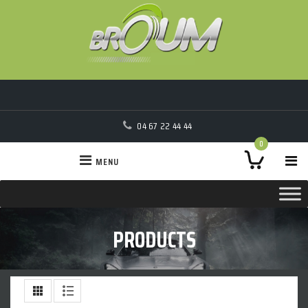
04 67 22 44 44
0
MENU
PRODUCTS