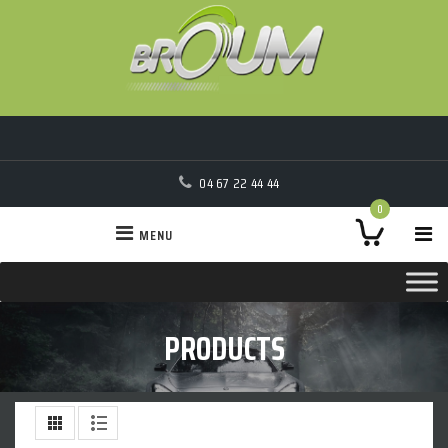
04 67 22 44 44
0
MENU
PRODUCTS