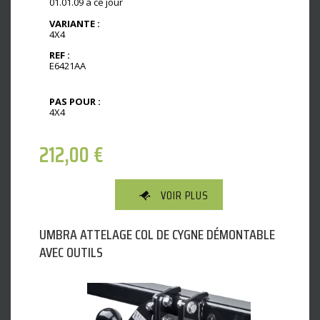
01.01.09 à ce jour
VARIANTE :
4X4
REF :
E6421AA
PAS POUR :
4X4
212,00
€
VOIR PLUS
UMBRA ATTELAGE COL DE CYGNE DÉMONTABLE
AVEC OUTILS