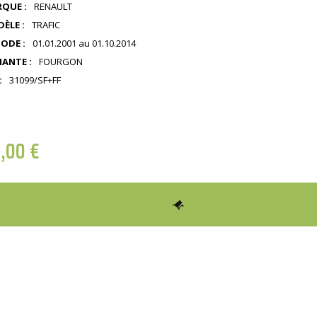
QUE :
RENAULT
ÈLE :
TRAFIC
IODE :
01.01.2001 au 01.10.2014
IANTE :
FOURGON
:
31099/SF+FF
0,00
€