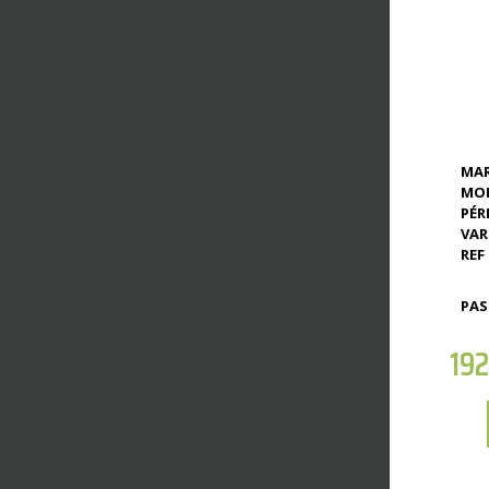
MAR
MOD
PÉR
VAR
REF 
PAS
19