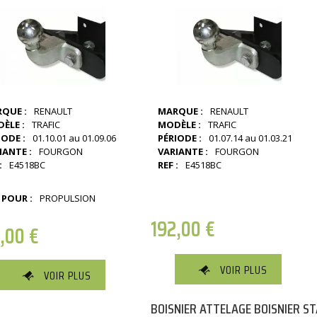
QUE :
RENAULT
MARQUE :
RENAULT
ÈLE :
TRAFIC
MODÈLE :
TRAFIC
IODE :
01.10.01 au 01.09.06
PÉRIODE :
01.07.14 au 01.03.21
IANTE :
FOURGON
VARIANTE :
FOURGON
:
E4518BC
REF :
E4518BC
 POUR :
PROPULSION
192,00
€
2,00
€
VOIR PLUS
VOIR PLUS
BOISNIER ATTELAGE BOISNIER S