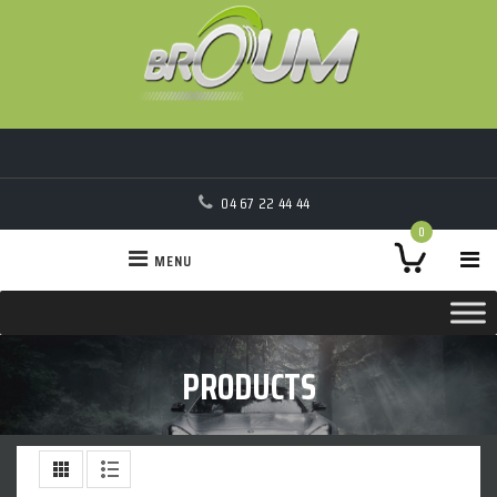
04 67 22 44 44
0
MENU
PRODUCTS