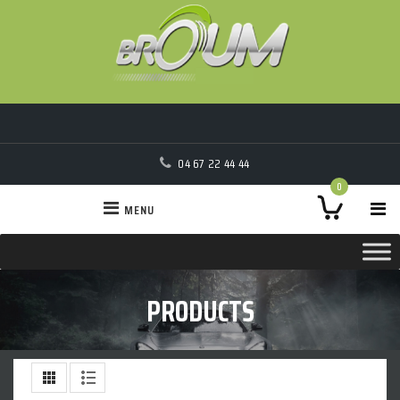
04 67 22 44 44
0
MENU
PRODUCTS