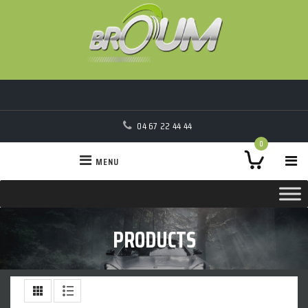
04 67 22 44 44
0
MENU
PRODUCTS