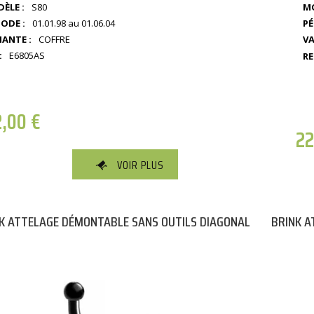
ÈLE :
S80
MO
IODE :
01.01.98 au 01.06.04
PÉ
IANTE :
COFFRE
VA
:
E6805AS
RE
2,00
€
2
VOIR PLUS
K ATTELAGE DÉMONTABLE SANS OUTILS DIAGONAL
BRINK A