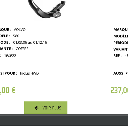
QUE :
VOLVO
MARQUE
ÈLE :
S80
MODÈLE
IODE :
01.03.06 au 01.12.16
PÉRIODE
IANTE :
COFFRE
VARIANT
:
492900
REF :
4
SI POUR :
Inclus 4WD
AUSSI P
1,00
€
237,
VOIR PLUS