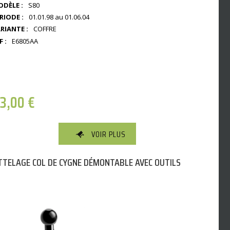
DÈLE :
S80
RIODE :
01.01.98 au 01.06.04
RIANTE :
COFFRE
F :
E6805AA
23,00
€
VOIR PLUS
TTELAGE COL DE CYGNE DÉMONTABLE AVEC OUTILS