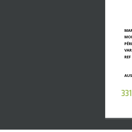
MAR
MOD
PÉR
VAR
REF 
AUS
33