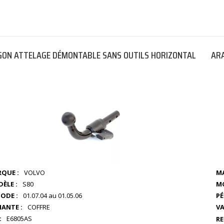
ON ATTELAGE DÉMONTABLE SANS OUTILS HORIZONTAL
ARA
QUE :
VOLVO
MA
ÈLE :
S80
MO
IODE :
01.07.04 au 01.05.06
PÉ
IANTE :
COFFRE
VA
:
E6805AS
RE