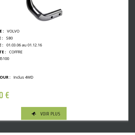
 :
VOLVO
 :
S80
 :
01.03.06 au 01.12.16
E :
COFFRE
85100
OUR :
Inclus 4WD
00
€
VOIR PLUS