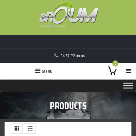
04 67 22 44 44
0
MENU
PRODUCTS