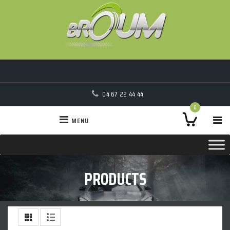
04 67 22 44 44
0
MENU
PRODUCTS