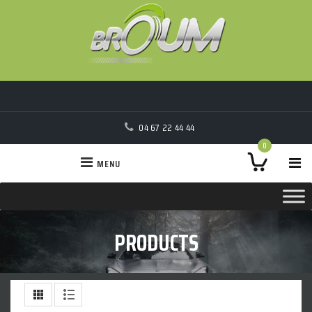
04 67 22 44 44
0
MENU
PRODUCTS