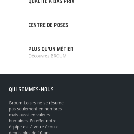
QUALITÉ A BAS PRIX
CENTRE DE POSES
PLUS QU'UN MÉTIER
Découvrez BROUM
QUI SOMMES-NOUS
Broum Loisirs ne se résume
pas seulement en nombres
mais aussi en valeurs
humaines. En effet notre
équipe est à votre écoute
depuis plus de 10 ans.