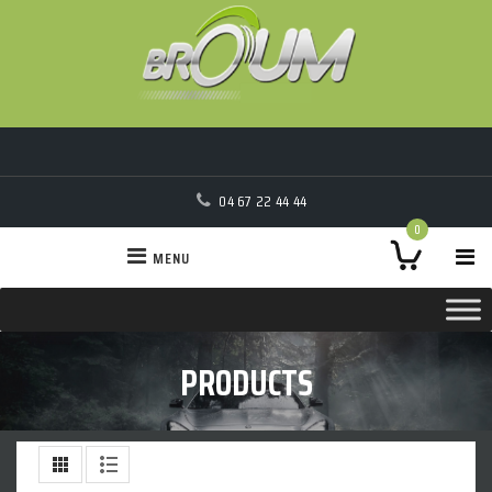
04 67 22 44 44
0
MENU
PRODUCTS