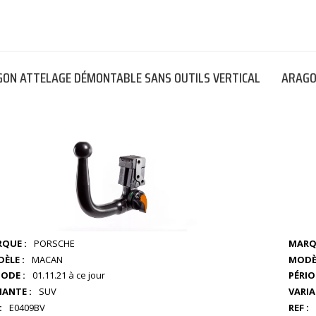
ON ATTELAGE DÉMONTABLE SANS OUTILS VERTICAL
ARAGO
QUE :
PORSCHE
MARQ
ÈLE :
MACAN
MODÈL
IODE :
01.11.21 à ce jour
PÉRIO
IANTE :
SUV
VARIA
:
E0409BV
REF :