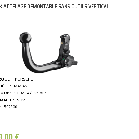
K ATTELAGE DÉMONTABLE SANS OUTILS VERTICAL
QUE :
PORSCHE
ÈLE :
MACAN
IODE :
01.02.14 à ce jour
IANTE :
SUV
:
592300
8,00
€