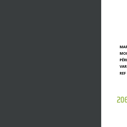
MAR
MOD
PÉR
VAR
REF 
20