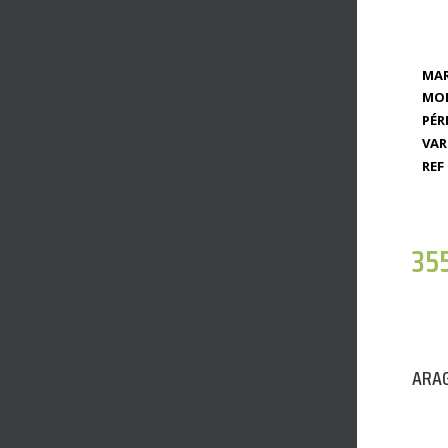
MAR
MOD
PÉR
VAR
REF 
35
ARAG