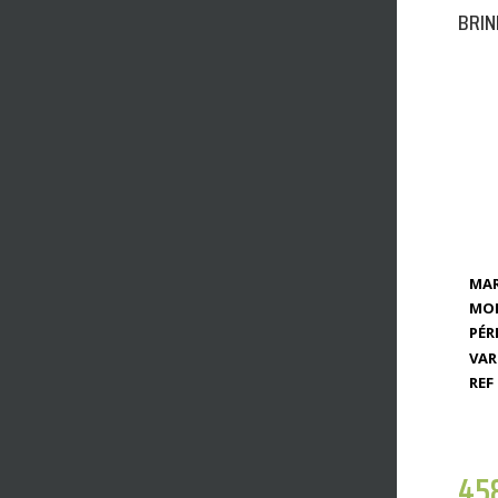
BRIN
MAR
MOD
PÉR
VAR
REF 
45