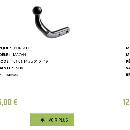
QUE :
PORSCHE
M
M
ÈLE :
MACAN
PÉ
IODE :
01.01.14 au 01.04.19
V
IANTE :
SUV
RE
:
E0409AA
6,00
€
12
VOIR PLUS