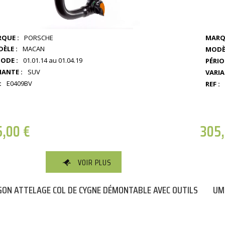
QUE :
PORSCHE
MARQ
ÈLE :
MACAN
MODÈL
IODE :
01.01.14 au 01.04.19
PÉRIO
IANTE :
SUV
VARIA
:
E0409BV
REF :
5,00
€
305
VOIR PLUS
ON ATTELAGE COL DE CYGNE DÉMONTABLE AVEC OUTILS
UM