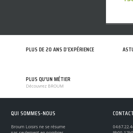
PLUS DE 20 ANS D’EXPÉRIENCE
AST
PLUS QU'UN MÉTIER
Découvrez BROUM
QUI SOMMES-NOUS
CONTAC
Broum Loisirs ne se résume
04.67.22.4
pas seulement en nombres
9h00-12h0