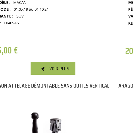
ÈLE :
MACAN
MO
IODE :
01.05.19 au 01.10.21
PÉ
IANTE :
SUV
VA
:
E0409AS
RE
5,00
€
2
VOIR PLUS
ON ATTELAGE DÉMONTABLE SANS OUTILS VERTICAL
ARAGO