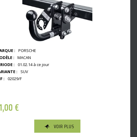
ARQUE :
PORSCHE
ODÈLE :
MACAN
RIODE :
01.02.14 à ce jour
ARIANTE :
SUV
F :
02029/F
1,00
€
VOIR PLUS