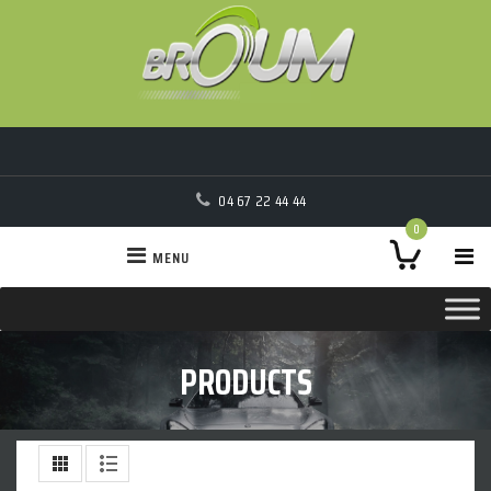
04 67 22 44 44
0
MENU
PRODUCTS