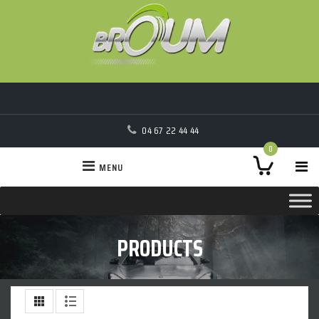
04 67 22 44 44
0
MENU
PRODUCTS