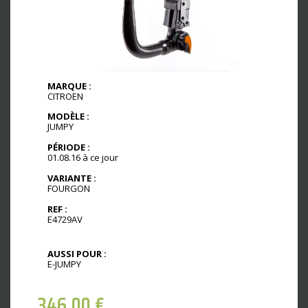
MARQUE :
CITROEN
MODÈLE :
JUMPY
PÉRIODE :
01.08.16 à ce jour
VARIANTE :
FOURGON
REF :
E4729AV
AUSSI POUR :
E-JUMPY
346,00
€