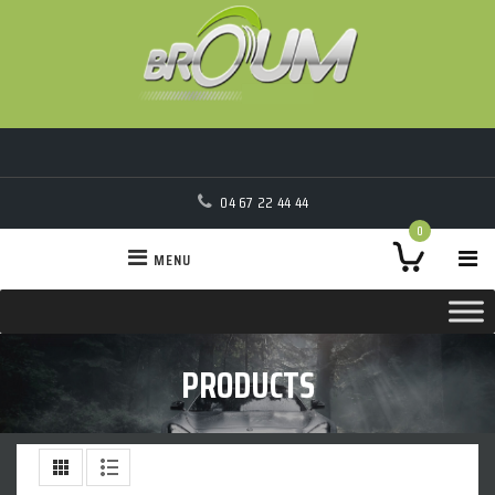
04 67 22 44 44
0
MENU
PRODUCTS