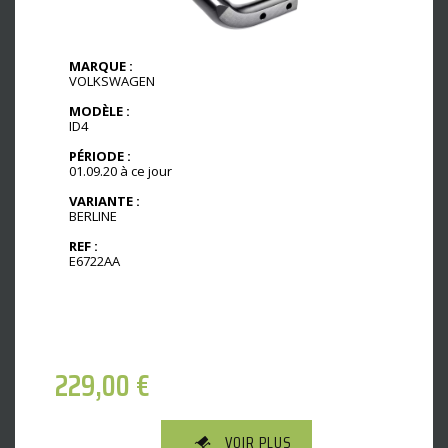
MARQUE :
VOLKSWAGEN
MODÈLE :
ID4
PÉRIODE :
01.09.20 à ce jour
VARIANTE :
BERLINE
REF :
E6722AA
229,00
€
VOIR PLUS