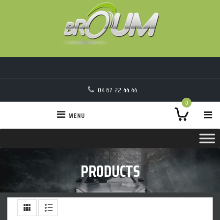
04 67 22 44 44
0
MENU
PRODUCTS