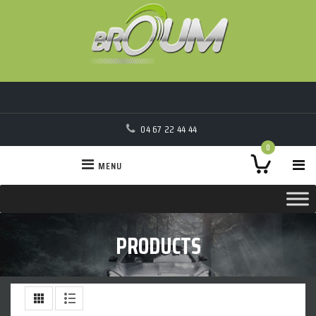
04 67 22 44 44
0
MENU
PRODUCTS