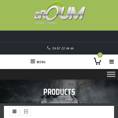
04 67 22 44 44
0
MENU
PRODUCTS