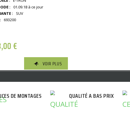
ÈLE :
E-TRON
IODE :
01.09.18 à ce jour
IANTE :
SUV
:
693200
3,00
€
VOIR PLUS
UCES DE MONTAGES
QUALITÉ A BAS PRIX