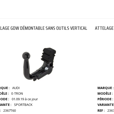
LAGE GDW DÉMONTABLE SANS OUTILS VERTICAL
ATTELAGE
QUE :
AUDI
MARQUE :
ÈLE :
E-TRON
MODÈLE :
IODE :
01.09.19 à ce jour
PÉRIODE :
IANTE :
SPORTBACK
VARIANTE 
:
2367T60
REF :
236