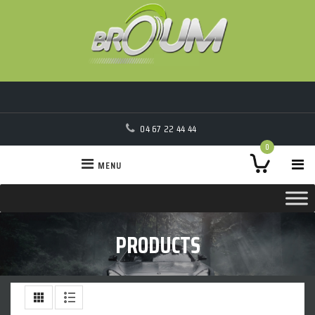
04 67 22 44 44
0
MENU
PRODUCTS