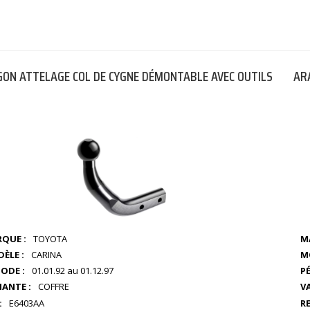
ON ATTELAGE COL DE CYGNE DÉMONTABLE AVEC OUTILS
AR
QUE :
TOYOTA
M
ÈLE :
CARINA
M
IODE :
01.01.92 au 01.12.97
PÉ
IANTE :
COFFRE
V
:
E6403AA
RE