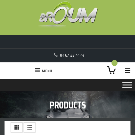
04 67 22 44 44
0
MENU
PRODUCTS