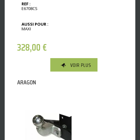
REF :
E6708CS
AUSSI POUR :
MAXI
328,00
€
VOIR PLUS
ARAGON