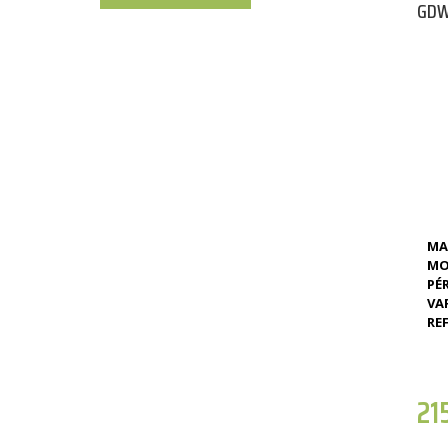
GDW
MA
MO
PÉR
VA
REF
21