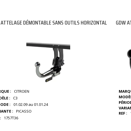
ATTELAGE DÉMONTABLE SANS OUTILS HORIZONTAL
GDW AT
QUE :
CITROEN
MARQU
MODÈL
ÈLE :
C3
PÉRIOD
IODE :
01.02.09 au 01.01.24
VARIA
IANTE :
PICASSO
REF :
:
1757T36