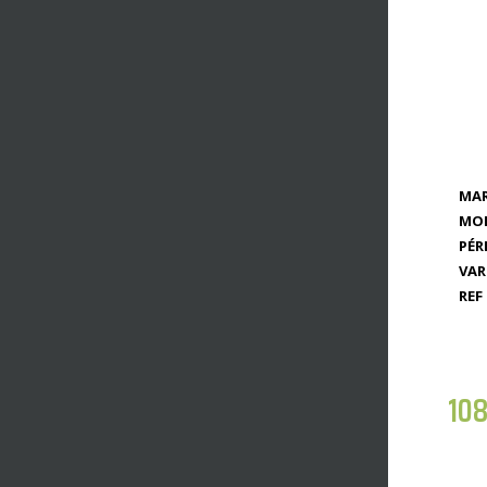
MAR
MOD
PÉR
VAR
REF 
10