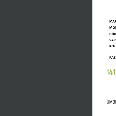
MAR
MOD
PÉR
VAR
REF 
PAS
14
UMBR