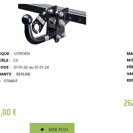
QUE :
CITROEN
MA
MO
ÈLE :
C3
PÉR
IODE :
01.01.02 au 01.01.24
VA
IANTE :
BERLINE
REF
:
07040/F
26
8,00
€
VOIR PLUS