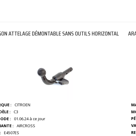
ON ATTELAGE DÉMONTABLE SANS OUTILS HORIZONTAL
ARA
QUE :
CITROEN
MA
MO
ÈLE :
C3
PÉ
IODE :
01.06.24 à ce jour
VA
IANTE :
AIRCROSS
RE
:
E4507ES