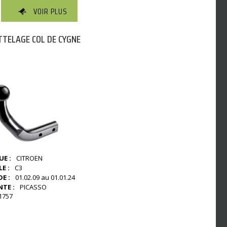
VOIR PLUS
TELAGE COL DE CYGNE
E :
CITROEN
E :
C3
E :
01.02.09 au 01.01.24
NTE :
PICASSO
1757