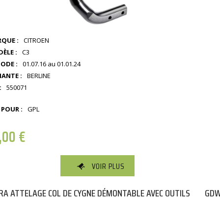
QUE :
CITROEN
ÈLE :
C3
IODE :
01.07.16 au 01.01.24
IANTE :
BERLINE
:
550071
 POUR :
GPL
1,00
€
VOIR PLUS
A ATTELAGE COL DE CYGNE DÉMONTABLE AVEC OUTILS
GDW