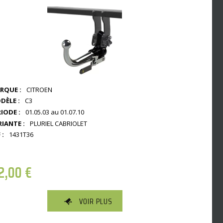
RQUE :
CITROEN
DÈLE :
C3
IODE :
01.05.03 au 01.07.10
RIANTE :
PLURIEL CABRIOLET
 :
1431T36
2,00
€
VOIR PLUS