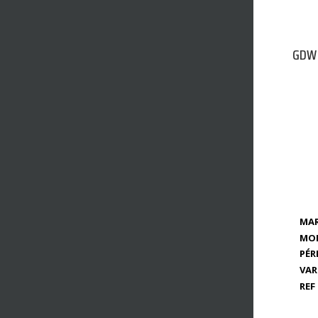
GDW 
MAR
MOD
PÉR
VAR
REF 