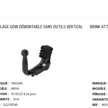
LAGE GDW DÉMONTABLE SANS OUTILS VERTICAL
BRINK AT
QUE :
NISSAN
MARQUE :
ÈLE :
ARIYA
MODÈLE :
IODE :
01.03.22 à ce jour
PÉRIODE :
IANTE :
SUV
VARIANTE 
:
G2276T60
REF :
403