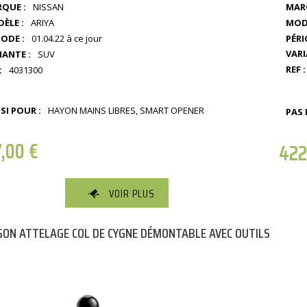
QUE :
NISSAN
MAR
MODÈ
ÈLE :
ARIYA
PÉRI
IODE :
01.04.22 à ce jour
VARI
IANTE :
SUV
REF :
:
4031300
SI POUR :
HAYON MAINS LIBRES, SMART OPENER
PAS 
7,00
€
422
VOIR PLUS
ON ATTELAGE COL DE CYGNE DÉMONTABLE AVEC OUTILS