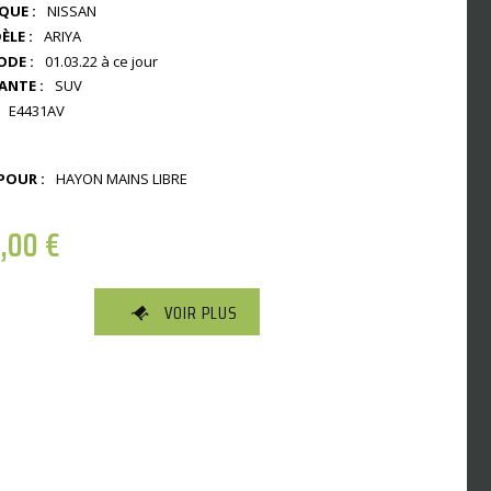
QUE :
NISSAN
LE :
ARIYA
ODE :
01.03.22 à ce jour
ANTE :
SUV
E4431AV
POUR :
HAYON MAINS LIBRE
,00
€
VOIR PLUS