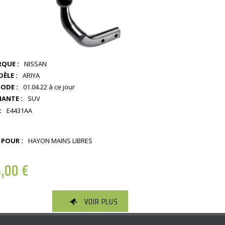
QUE :
NISSAN
ÈLE :
ARIYA
IODE :
01.04.22 à ce jour
IANTE :
SUV
:
E4431AA
 POUR :
HAYON MAINS LIBRES
4,00
€
VOIR PLUS