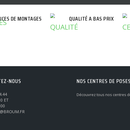
UCES DE MONTAGES
QUALITÉ A BAS PRIX
TEZ-NOUS
NOS CENTRES DE POSE
4.44
Découvrez tous nos centres d
0 ET
h00
@BROUM.FR