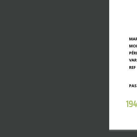
MAR
MOD
PÉR
VAR
REF 
PAS
19